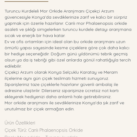
Turuncu Kurdeleli Mor Orkide Aranjmanı Çiçekçi Arzum
güvencesiyle Konya’da sevdiklerinize zarif ve kalıcı bir sürpriz
yapmak için özenle hazırlanır. Canlı mor Phalaenopsis orkide
asaleti ve şıklığı simgelerken turuncu kurdele detayı aranjmana
sıcak ve enerjik bir hava katar.
Ev ve ofis ortamları için ideal olan bu orkide aranjmanı uzun
ömürlü yapısı sayesinde kesme çiçeklere göre çok daha kalıcı
bir hediye seçeneğidir. Doğum günü yıldönümü tebrik geçmiş
olsun ya da iş tebriği gibi özel anlarda gönül rahatlığıyla tercih
edilebilir.
Çiçekçi Arzum olarak Konya Selçuklu Karatay ve Meram
ilçelerine aynı gün çiçek teslimatı hizmeti sunuyoruz.
Siparişleriniz taze çiçeklerle hazırlanır güvenli ambalaj ile
adresine ulaştırılır. Dilerseniz siparişinize ücretsiz not kartı
ekleyerek hediyenizi daha anlamlı hale getirebilirsiniz.
Mor orkide aranjmanı ile sevdiklerinize Konya’da şık zarif ve
unutulmaz bir çiçek armağan edin.
Ürün Özellikleri
Çiçek Türü: Canlı Phalaenopsis Orkide