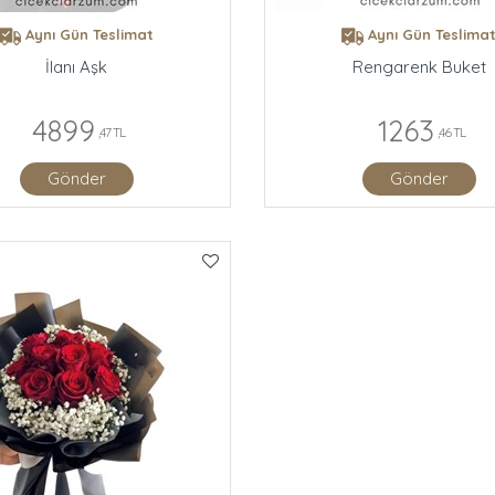
Aynı Gün Teslimat
Aynı Gün Teslima
İlanı Aşk
Rengarenk Buket
4899
1263
,47 TL
,46 TL
Gönder
Gönder