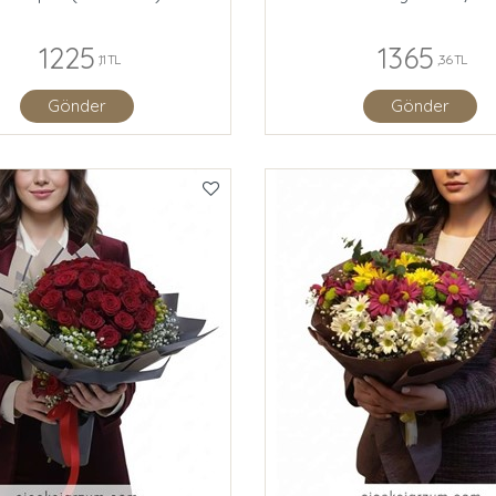
1225
1365
,11 TL
,36 TL
Gönder
Gönder