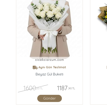
Aynı Gün Teslimat
Beyaz Gül Buketi
1600
1187
,00 TL
,90 TL
Gönder