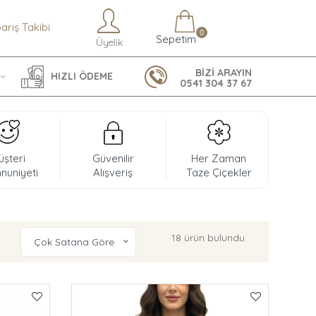
pariş Takibi
0
Sepetim
Üyelik
BİZİ ARAYIN
HIZLI ÖDEME
0541 304 37 67
üşteri
Güvenilir
Her Zaman
uniyeti
Alışveriş
Taze Çiçekler
18 ürün bulundu.
Çok Satana Göre