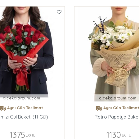
Aynı Gün Teslimat
Aynı Gün Teslima
rmızı Gül Buketi (11 Gül)
Retro Papatya Buket
1375
1130
,00 TL
,80 TL