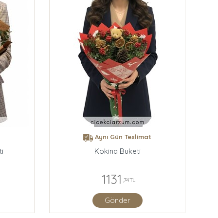
t
Aynı Gün Teslimat
i
Kokina Buketi
1131
,74 TL
Gönder